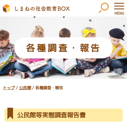
MENU
このページの本文へ
各種調査・報告
現
トップ
/
公民館
/
各種調査・報告
在
の
位
公民館等実態調査報告書
置：