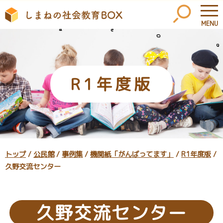
MENU
このページの本文へ
R1年度版
現
トップ
/
公民館
/
事例集
/
機関紙「がんばってます」
/
R1年度版
/
在
久野交流センター
の
位
置：
久野交流センター