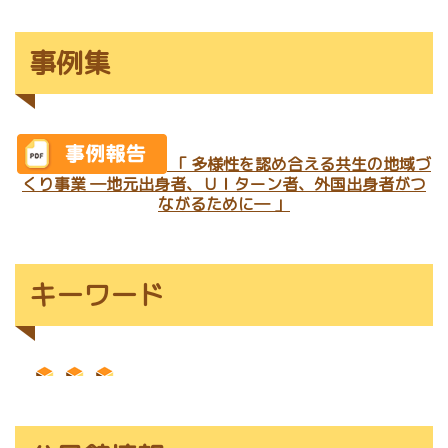
事例集
「 多様性を認め合える共生の地域づ
くり事業 ―地元出身者、ＵＩターン者、外国出身者がつ
ながるために― 」
キーワード