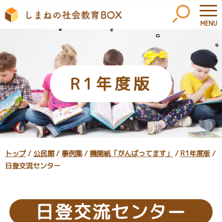
MENU
このページの本文へ
R1年度版
現
トップ
/
公民館
/
事例集
/
機関紙「がんばってます」
/
R1年度版
/
在
日登交流センター
の
位
置：
日登交流センター