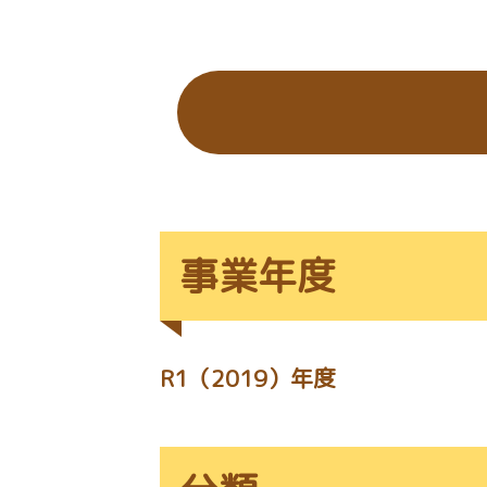
の
位
置：
事業年度
R1（2019）年度