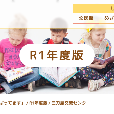
公民館
め
R1年度版
ばってます」
/
R1年度版
/
三刀屋交流センター