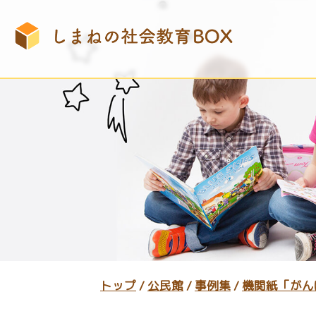
このページの本文へ
現
トップ
/
公民館
/
事例集
/
機関紙「がん
在