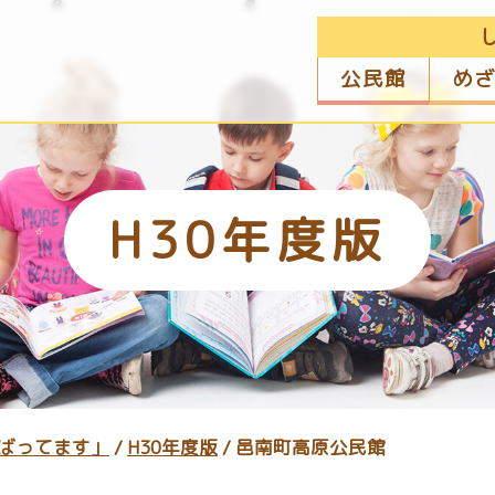
公民館
め
H30年度版
ばってます」
/
H30年度版
/
邑南町高原公民館