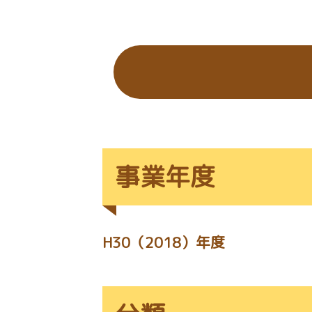
の
位
置：
事業年度
H30（2018）年度