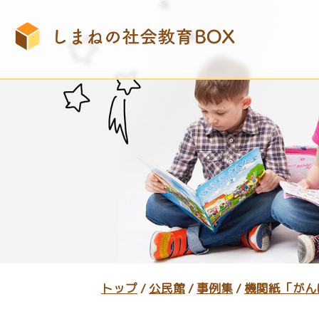
このページの本文へ
現
トップ
/
公民館
/
事例集
/
機関紙「がん
在