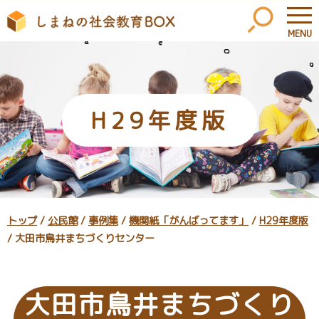
MENU
このページの本文へ
H29年度版
現
トップ
/
公民館
/
事例集
/
機関紙「がんばってます」
/
H29年度版
在
/
大田市鳥井まちづくりセンター
の
位
置：
大田市鳥井まちづくり