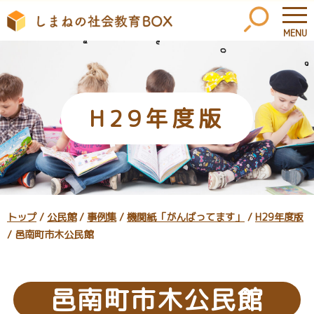
MENU
このページの本文へ
H29年度版
現
トップ
/
公民館
/
事例集
/
機関紙「がんばってます」
/
H29年度版
在
/
邑南町市木公民館
の
位
置：
邑南町市木公民館