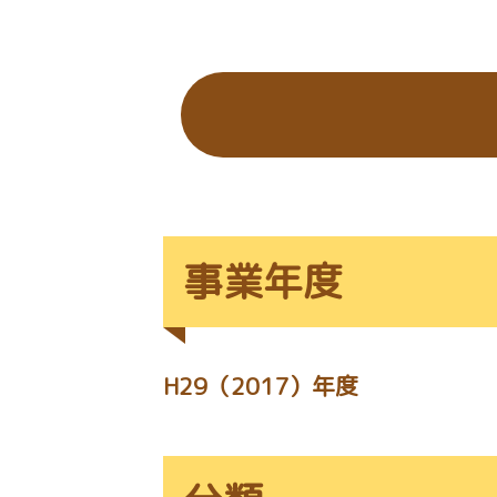
の
位
置：
事業年度
H29（2017）年度