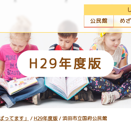
公民館
め
H29年度版
ばってます」
/
H29年度版
/
浜田市立国府公民館