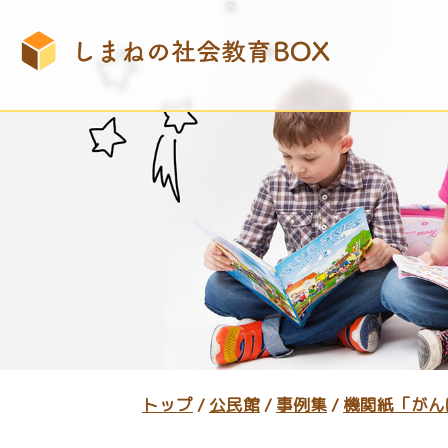
このページの本文へ
現
トップ
/
公民館
/
事例集
/
機関紙「がん
在