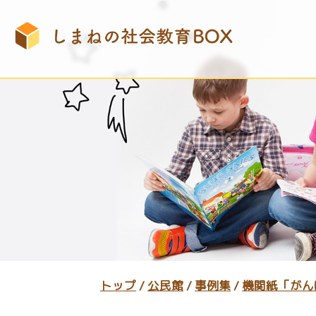
このページの本文へ
現
トップ
/
公民館
/
事例集
/
機関紙「がん
在