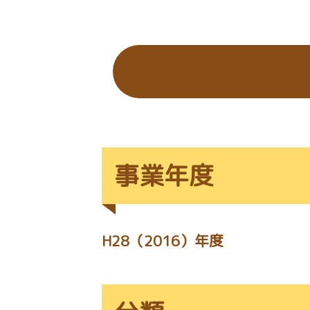
の
位
置：
事業年度
H28（2016）年度