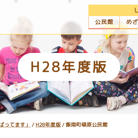
公民館
め
H28年度版
ばってます」
/
H28年度版
/
飯南町頓原公民館