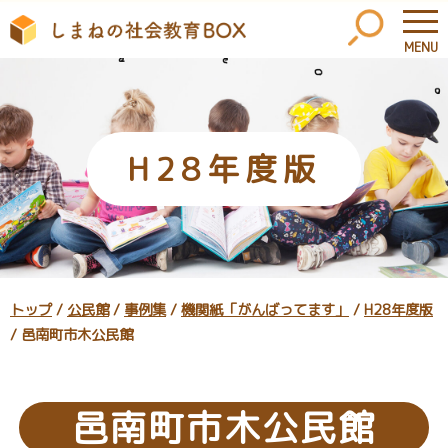
MENU
このページの本文へ
H28年度版
現
トップ
/
公民館
/
事例集
/
機関紙「がんばってます」
/
H28年度版
在
/
邑南町市木公民館
の
位
置：
邑南町市木公民館