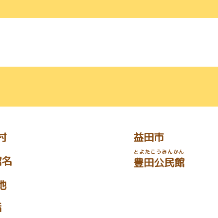
村
益田市
とよたこうみんかん
館名
豊田公民館
地
話