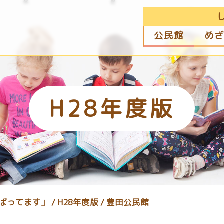
公民館
め
H28年度版
ばってます」
/
H28年度版
/
豊田公民館