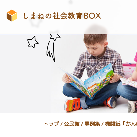
このページの本文へ
現
トップ
/
公民館
/
事例集
/
機関紙「がん
在