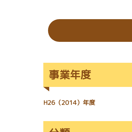
の
位
置：
事業年度
H26（2014）年度