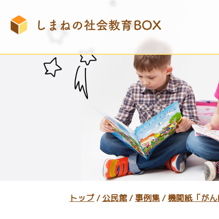
このページの本文へ
現
トップ
/
公民館
/
事例集
/
機関紙「がん
在