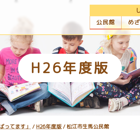
公民館
め
H26年度版
ばってます」
/
H26年度版
/
松江市生馬公民館