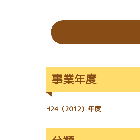
の
位
置：
事業年度
H24（2012）年度