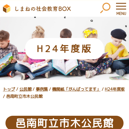
MENU
このページの本文へ
H24年度版
現
トップ
/
公民館
/
事例集
/
機関紙「がんばってます」
/
H24年度版
在
/
邑南町立市木公民館
の
位
置：
邑南町立市木公民館