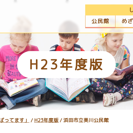
公民館
め
H23年度版
ばってます」
/
H23年度版
/
浜田市立美川公民館