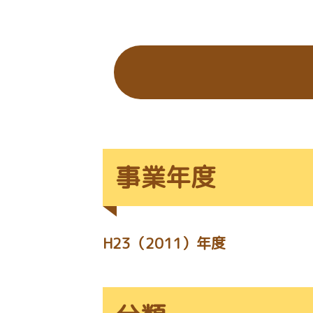
の
位
置：
事業年度
H23（2011）年度