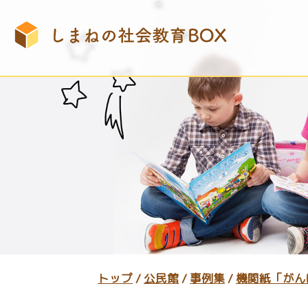
このページの本文へ
現
トップ
/
公民館
/
事例集
/
機関紙「がん
在