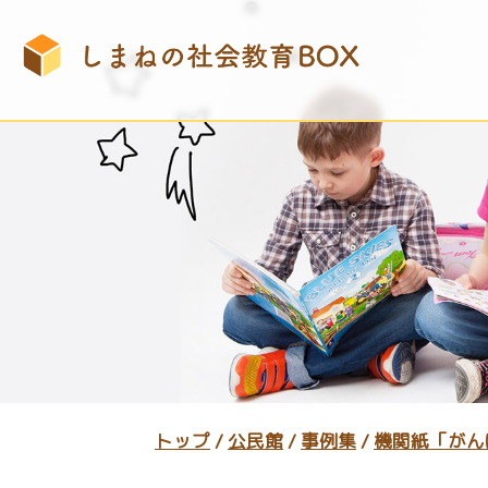
このページの本文へ
現
トップ
/
公民館
/
事例集
/
機関紙「がん
在