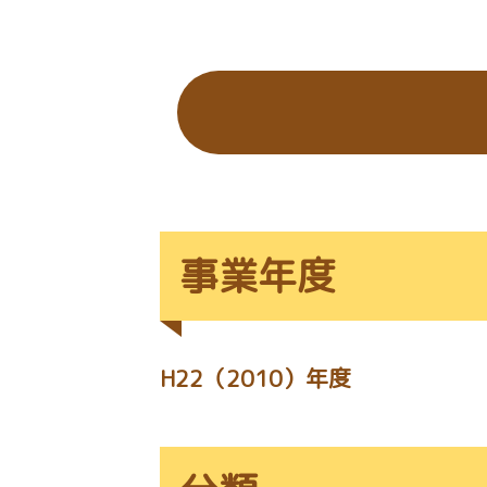
の
位
置：
事業年度
H22（2010）年度