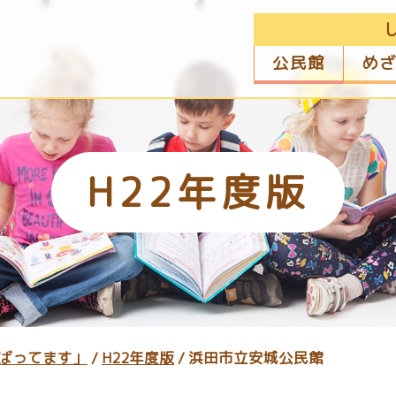
公民館
め
H22年度版
ばってます」
/
H22年度版
/
浜田市立安城公民館