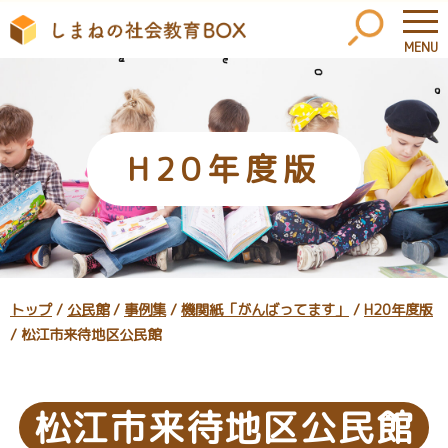
MENU
このページの本文へ
H20年度版
現
トップ
/
公民館
/
事例集
/
機関紙「がんばってます」
/
H20年度版
在
/
松江市来待地区公民館
の
位
置：
松江市来待地区公民館