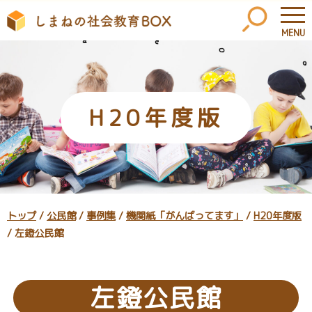
MENU
このページの本文へ
H20年度版
現
トップ
/
公民館
/
事例集
/
機関紙「がんばってます」
/
H20年度版
在
/
左鐙公民館
の
位
置：
左鐙公民館