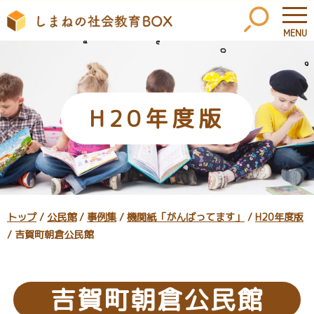
MENU
このページの本文へ
H20年度版
現
トップ
/
公民館
/
事例集
/
機関紙「がんばってます」
/
H20年度版
在
/
吉賀町朝倉公民館
の
位
置：
吉賀町朝倉公民館