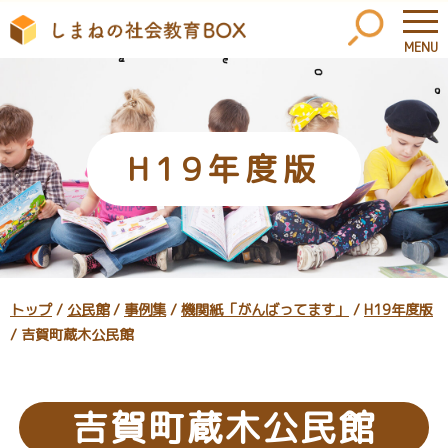
MENU
このページの本文へ
H19年度版
現
トップ
/
公民館
/
事例集
/
機関紙「がんばってます」
/
H19年度版
在
/
吉賀町蔵木公民館
の
位
置：
吉賀町蔵木公民館